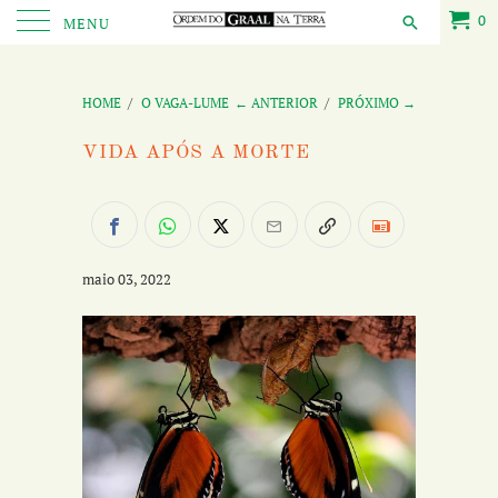
0
MENU
HOME
/
O VAGA-LUME
← ANTERIOR
/
PRÓXIMO →
VIDA APÓS A MORTE
maio 03, 2022