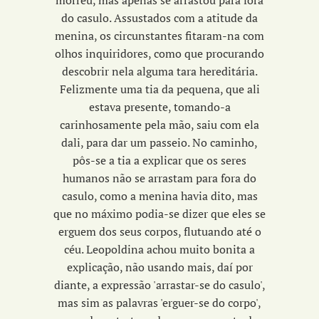
morreu, mas apenas se arrastou para fora
do casulo. Assustados com a atitude da
menina, os circunstantes fitaram-na com
olhos inquiridores, como que procurando
descobrir nela alguma tara hereditária.
Feliz
mente uma tia da pequena, que ali
estava presente, tomando-a
carinhosamente pela mão, saiu com ela
dali, para dar um passeio. No caminho,
pôs-se a tia a explicar que os seres
humanos não se arrastam para fora do
casulo, como a menina havia dito, mas
que no máximo podia-se dizer que eles se
erguem dos seus corpos, flutuando até o
céu. Leopoldina achou muito bonita a
explicação, não usando mais, daí por
diante, a expressão 'arrastar-se do casulo',
mas sim as palavras 'erguer-se do corpo',