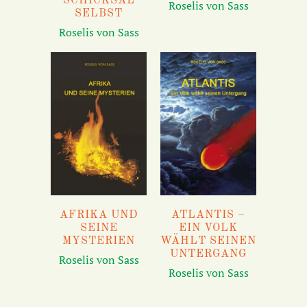
SCHICKSAL
Roselis von Sass
SELBST
Roselis von Sass
AFRIKA UND
ATLANTIS –
SEINE
EIN VOLK
MYSTERIEN
WÄHLT SEINEN
UNTERGANG
Roselis von Sass
Roselis von Sass