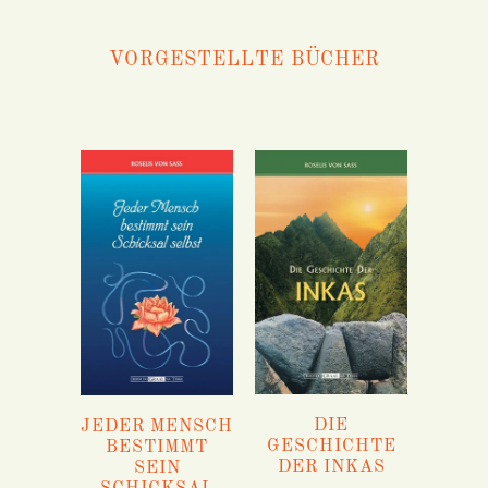
VORGESTELLTE BÜCHER
DIE
JEDER MENSCH
GESCHICHTE
BESTIMMT
DER INKAS
SEIN