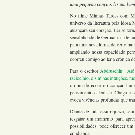
uma pequena canção, ler um bom p
No filme Minhas Tardes com Marg
universo da literatura pela idos
alcançara seu coração. Ler se tor
sensibilidade de Germain: na leitur
para uma nova forma de ver o mund
ampliando nossa capacidade per
ocorreu comigo ao ler a crônica de
Para o escritor
Abdruschin: “Até a
raciocínio, e sim nas intuições, 
o dom de ecoar no coração human
pensamento calculista. Chega a s
evoca vivências profundas que tra
Diante de toda essa riqueza, s
resgatar um momento para aprec
possibilidades, pode oferecer u
cotidianos.