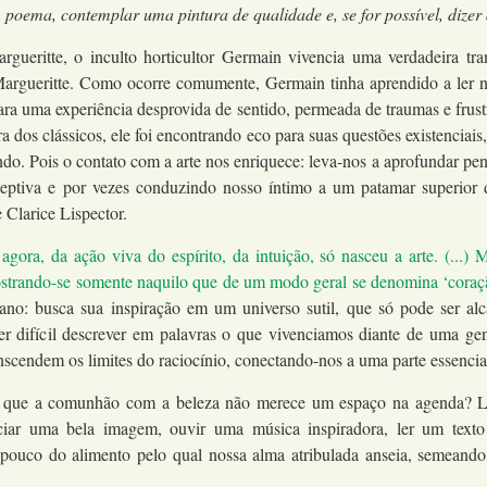
oema, contemplar uma pintura de qualidade e, se for possível, dizer
ueritte, o inculto horticultor Germain vivencia uma verdadeira tra
a Margueritte. Como ocorre comumente, Germain tinha aprendido a ler n
nara uma experiência desprovida de sentido, permeada de traumas e frust
a dos clássicos, ele foi encontrando eco para suas questões existenciais
o. Pois o contato com a arte nos enriquece: leva-nos a aprofundar pen
ceptiva e por vezes conduzindo nosso íntimo a um patamar superio
 Clarice Lispector.
gora, da ação viva do espírito, da intuição, só nasceu a arte. (...) 
mostrando-se somente naquilo que de um modo geral se denomina ‘coraç
o: busca sua inspiração em um universo sutil, que só pode ser alca
er difícil descrever em palavras o que vivenciamos diante de uma g
nscendem os limites do raciocínio, conectando-nos a uma parte essencial
erá que a comunhão com a beleza não merece um espaço na agenda? 
iar uma bela imagem, ouvir uma música inspiradora, ler um texto 
m pouco do alimento pelo qual nossa alma atribulada anseia, semeand