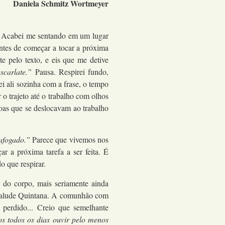
Daniela Schmitz Wortmeyer
vo. Acabei me sentando em um lugar
tes de começar a tocar a próxima
e pelo texto, e eis que me detive
carlate.”
Pausa. Respirei fundo,
ei ali sozinha com a frase, o tempo
 trajeto até o trabalho com olhos
soas que se deslocavam ao trabalho
afogado.”
Parece que vivemos nos
 a próxima tarefa a ser feita. É
o que respirar.
 do corpo, mais seriamente ainda
mo alude Quintana. A comunhão com
 perdido... Creio que semelhante
 todos os dias ouvir pelo menos