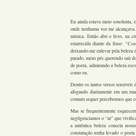
Eu ainda estava meio sonolenta, e
onde nenhuma voz me alcançava. 
música.
Então abri o livro, na c
estarrecida diante da frase:
“Como
deixando-me enlevar pela beleza da
parado, meus pés querendo sair d
de poeta, admirando a beleza esco
como eu.
Dentre os tantos versos sensíveis
afogando diariamente em um mar 
comum sequer percebermos que o ar 
Mas se frequentemente esquecemo
negligenciamos o “ar” que vivifi
a autêntica beleza conecta noss
constatação tenha levado o poet