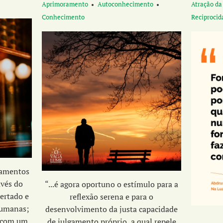
Aprimoramento
Autoconhecimento
Atração da
Conhecimento
Reciprocid
namentos
avés do
“...é agora oportuno o estímulo para a
ertado e
reflexão serena e para o
humanas;
desenvolvimento da
justa capacidade
 com um
de julgamento próprio,
a qual repele