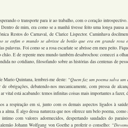
sperando o transporte para ir ao trabalho, com o coração introspecti
Dentro de mim, era como se a manhã tivesse feito uma longa pausa an
rônica Restos do Carnaval, de Clarice Lispector. Caminhava docilment
 se enfim o mundo se abrisse de botão que era em grande rosa es
s palavras. Foi como se a rosa escarlate se abrisse em meu peito. Fiqu
o chão. E de repente meu mundo também desabrochou: comecei a olhar o
ndida no cotidiano, filosofando sobre as histórias das centenas de pes
 de Mario Quintana, lembrei-me deste:
“Quem faz um poema salva um 
de obrigações, debatendo-nos mecanicamente, com pressa de alcançar
vital está acabando: temos infinitas coisas mais importantes a fazer, d
s a respiração em si, junto com os demais aspectos ligados à saúde
ca a alma. É algo dessa natureza que nos oferece um belo poema, co
o íntimo com valores adormecidos, despertando saudades do paraíso
a alemão Johann Wolfgang von Goethe a proferir o conselho:
“Devemos