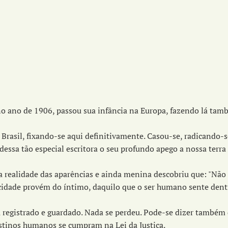
no ano de 1906, passou sua infância na Europa, fazendo lá tam
Brasil, fixando-se aqui definitivamente. Casou-se, radicando-s
essa tão especial escritora o seu profundo apego a nossa terra
 a realidade das aparências e ainda menina descobriu que: "Nã
licidade provém do íntimo, daquilo que o ser humano sente dent
u registrado e guardado. Nada se perdeu. Pode-se dizer també
estinos humanos se cumpram na Lei da Justiça.