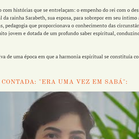
io com histórias que se entrelaçam: o empenho do rei com o dest
ial da rainha Sarabeth, sua esposa, para sobrepor em seu íntim
as, pedagogia que proporcionava o conhecimento das circunstân
uito jovem e dotada de um profundo saber espiritual, conduzind
a de uma época em que a harmonia espiritual se constituía co
 CONTADA: "ERA UMA VEZ EM SABÁ":