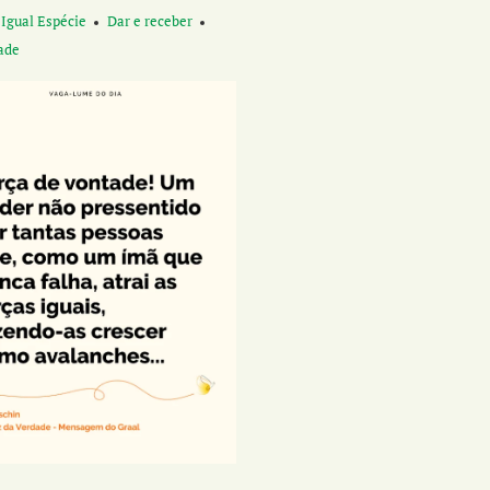
 Igual Espécie
Dar e receber
ade