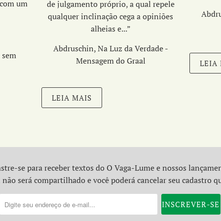
 com um
de julgamento próprio,
a qual repele
Abdru
uro…”
qualquer inclinação cega a opiniões
alheias e...
”
Abdruschin, Na Luz da Verdade -
a sem
Mensagem do Graal
LEIA
LEIA MAIS
stre-se para receber textos do O Vaga-Lume e nossos lançame
 não será compartilhado e você poderá cancelar seu cadastro q