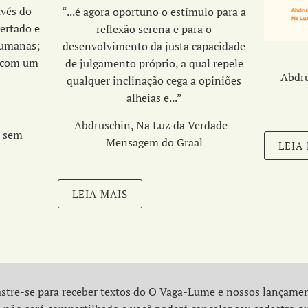
avés do
“...é agora oportuno o estímulo para a
ertado e
reflexão serena e para o
humanas;
desenvolvimento da
justa capacidade
 com um
de julgamento próprio,
a qual repele
Abdru
uro…”
qualquer inclinação cega a opiniões
alheias e...
”
Abdruschin, Na Luz da Verdade -
a sem
Mensagem do Graal
LEIA
LEIA MAIS
stre-se para receber textos do O Vaga-Lume e nossos lançame