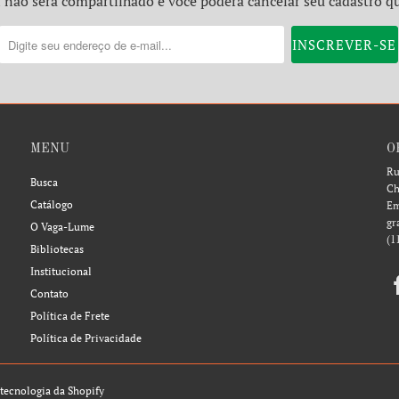
 não será compartilhado e você poderá cancelar seu cadastro q
MENU
O
Ru
Busca
Ch
Catálogo
Em
gr
O Vaga-Lume
(1
Bibliotecas
Institucional
Contato
Política de Frete
Política de Privacidade
tecnologia da Shopify