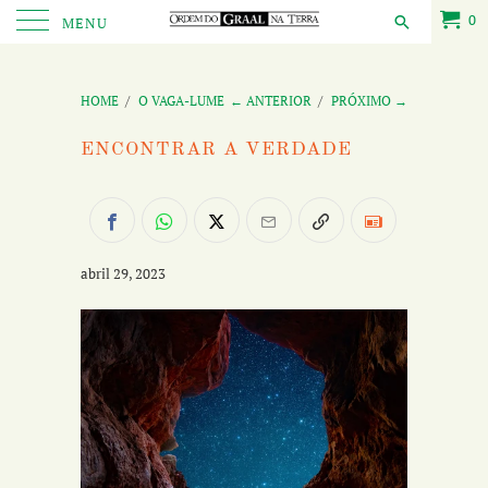
0
MENU
HOME
/
O VAGA-LUME
← ANTERIOR
/
PRÓXIMO →
ENCONTRAR A VERDADE
abril 29, 2023