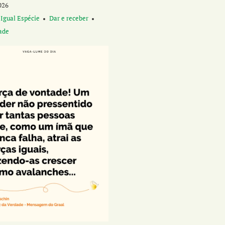
026
 Igual Espécie
Dar e receber
ade