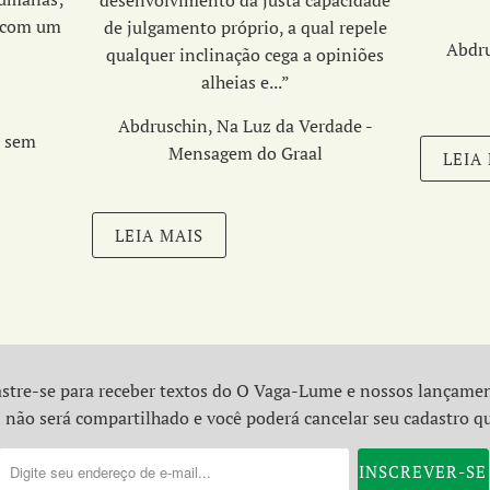
desenvolvimento da
justa capacidade
 com um
de julgamento próprio,
a qual repele
Abdru
uro…”
qualquer inclinação cega a opiniões
alheias e...
”
Abdruschin, Na Luz da Verdade -
a sem
Mensagem do Graal
LEIA
LEIA MAIS
stre-se para receber textos do O Vaga-Lume e nossos lançame
 não será compartilhado e você poderá cancelar seu cadastro q