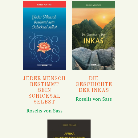
DIE
JEDER MENSCH
GESCHICHTE
BESTIMMT
DER INKAS
SEIN
SCHICKSAL
Roselis von Sass
SELBST
Roselis von Sass