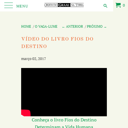
0
MENU
HOME
/
O VAGA-LUME
← ANTERIOR
/
PRÓXIMO →
VÍDEO DO LIVRO FIOS DO
DESTINO
março 02, 2017
Conheça o livro Fios do Destino
Determinam a Vida Humana