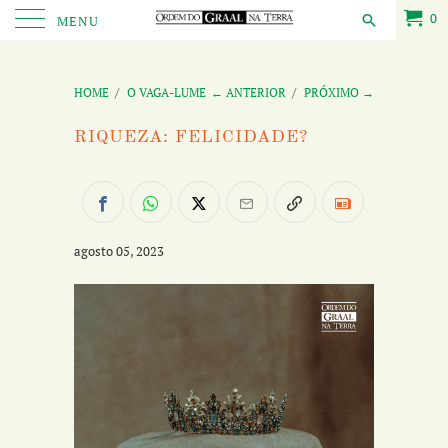
0
MENU
HOME
/
O VAGA-LUME
← ANTERIOR
/
PRÓXIMO →
RIQUEZA: FELICIDADE?
agosto 05, 2023