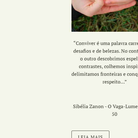
“Conviver é uma palavra carr
desafios e de belezas. No co
o outro descobrimos espel
contrastes, colhemos inspi
delimitamos fronteiras e con
respeito…”
Sibélia Zanon - O Vaga-Lume 
50
LEIA MAIS