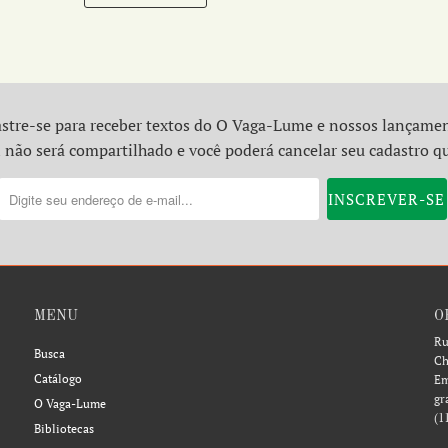
stre-se para receber textos do O Vaga-Lume e nossos lançame
 não será compartilhado e você poderá cancelar seu cadastro q
MENU
O
Ru
Busca
Ch
Catálogo
Em
gr
O Vaga-Lume
(1
Bibliotecas