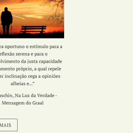
ora oportuno o estímulo para a
eflexão serena e para o
olvimento da
justa capacidade
amento próprio,
a qual repele
r inclinação cega a opiniões
alheias e...
”
schin, Na Luz da Verdade -
Mensagem do Graal
 MAIS