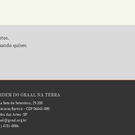
ntos.
uando quiser.
RDEM DO GRAAL NA TERRA
a Sete de Setembro, 29.200
ácaras Bartira - CEP 06845-000
bu das Artes -SP
aal@graal.org.br
1) 4781-0006