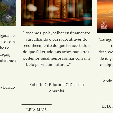
“Podemos, pois, colher ensinamentos
egada de
vasculhando o passado, através do
“...é ag
ntato com
reconhecimento do que foi acertado e
r
hos e
do que foi errado nas ações humanas;
desenv
ração,
podemos igualmente sonhar com um
de julg
quistamos
belo porvir, um futuro…”
qualque
Abdru
Roberto C. P. Junior, O Dia sem
- Edição
Amanhã
LEIA
LEIA MAIS