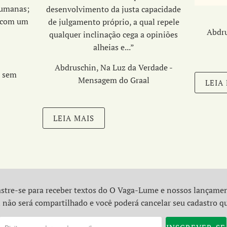
humanas;
desenvolvimento da
justa capacidade
 com um
de julgamento próprio,
a qual repele
Abdru
uro…”
qualquer inclinação cega a opiniões
alheias e...
”
Abdruschin, Na Luz da Verdade -
a sem
Mensagem do Graal
LEIA
LEIA MAIS
stre-se para receber textos do O Vaga-Lume e nossos lançame
 não será compartilhado e você poderá cancelar seu cadastro q