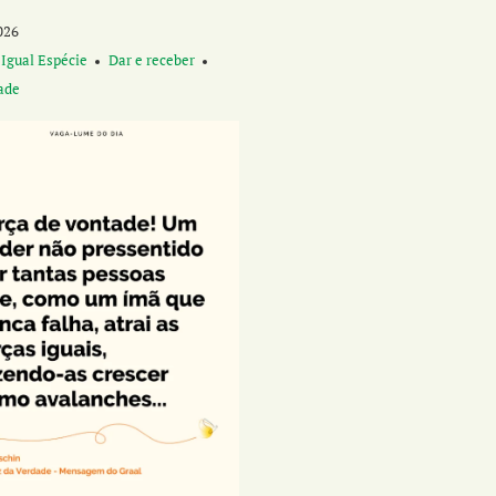
026
 Igual Espécie
Dar e receber
ade