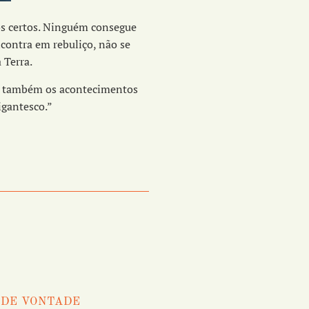
os certos. Ninguém consegue
ncontra em rebuliço, não se
 Terra.
im também os acontecimentos
igantesco.”
 DE VONTADE