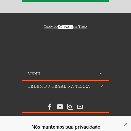
MENU
ORDEM DO GRAAL NA TERRA
© 2026
Ordem do Graal na Terra
. Todos os direitos
Nós mantemos sua privacidade
reservados.
Com tecnologia da Shopify