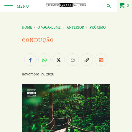
0
MENU
HOME
/
O VAGA-LUME
← ANTERIOR
/
PRÓXIMO →
CONDUÇÃO
novembro 19, 2020