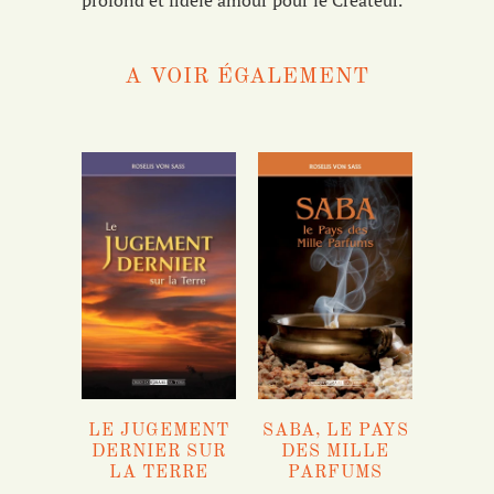
profond et fidèle amour pour le Créateur.
A VOIR ÉGALEMENT
LE JUGEMENT
SABA, LE PAYS
DERNIER SUR
DES MILLE
LA TERRE
PARFUMS