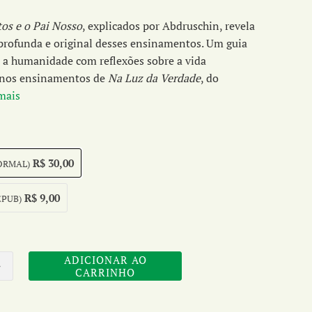
s e o Pai Nosso
, explicados por Abdruschin, revela
profunda e original desses ensinamentos. Um guia
a a humanidade com reflexões sobre a vida
o nos ensinamentos de
Na Luz da Verdade
, do
mais
R$ 30,00
ORMAL)
R$ 9,00
EPUB)
ADICIONAR AO
CARRINHO