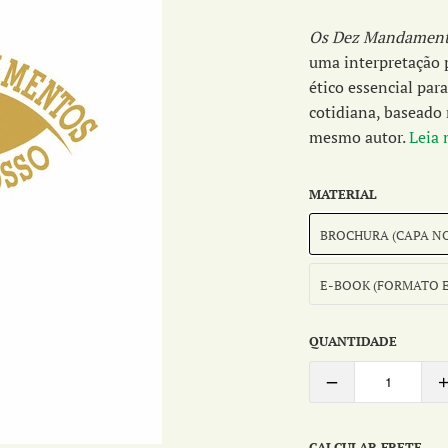
Os Dez Mandamento
uma interpretação 
ético essencial par
cotidiana, basead
mesmo autor.
Leia 
MATERIAL
BROCHURA (CAPA N
E-BOOK (FORMATO 
QUANTIDADE
CALCULAR FRETE