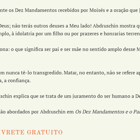
nte os Dez Mandamentos recebidos por Moisés e a oração que J
us; não terás outros deuses a Meu lado! Abdruschin mostra que
plo, à idolatria por um filho ou por prazeres e honrarias terren
a: o que significa ser pai e ser mãe no sentido amplo desse 
nunca tê-lo transgredido. Matar, no entanto, não se refere ape
, a confiança.
uschin explica que se trata de um juramento do ser humano a 
 são abordados por Abdruschin em
Os Dez Mandamentos e o Pa
IVRETE GRATUITO