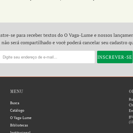
stre-se para receber textos do O Vaga-Lume e nossos lançame
 não será compartilhado e você poderá cancelar seu cadastro q
MENU
O
Ru
Busca
Ch
Catálogo
Em
gr
O Vaga-Lume
(1
Bibliotecas
Institucional