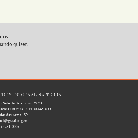
ntos.
uando quiser.
RDEM DO GRAAL NA TERRA
a Sete de Setembro, 29.200
ácaras Bartira - CEP 06845-000
bu das Artes -SP
aal@graal.org.br
1) 4781-0006